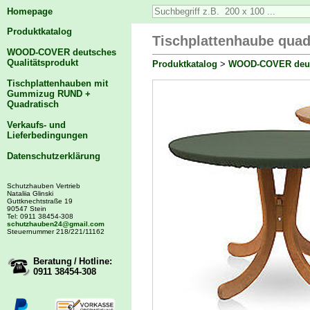
Homepage
Produktkatalog
Tischplattenhaube quad
WOOD-COVER deutsches
Qualitätsprodukt
Produktkatalog
>
WOOD-COVER deuts
Tischplattenhauben mit
Gummizug RUND +
Quadratisch
Verkaufs- und
Lieferbedingungen
Datenschutzerklärung
Schutzhauben Vertrieb
Nataliia Glinski
Guttknechtstraße 19
90547 Stein
Tel: 0911 38454-308
schutzhauben24@gmail.com
Steuernummer 218/221/11162
Beratung / Hotline:
0911 38454-308