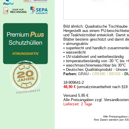
Bild ähnlich. Quadratische Tischhaub
Hergestellt aus einem PU-beschichtete
und Teakholzmöbel entwickelt. Damit
Blätter bestens geschützt und damit di
• atmungsaktiv
• superleicht und handlich zusammenle
• wasserdicht
• UV-stabilisiert und wetterbeständig
• temperaturbeständig von -30 °C bis +
• waschmaschinenwaschbar bis 30°C
• Deutsches Qualitätsprodukt - Uns
Farben:
GRAU
-
CREME / BEIGE
-
D
18-909641-2
48,90 €
(umsatzsteuerbefreit nach §19
Versand 5,95 €
Alle Preisangaben zzgl. Versandkoste
Lieferzeit: 2 Tage
Alle Preisangaben 
Ihre Daten werden per SS