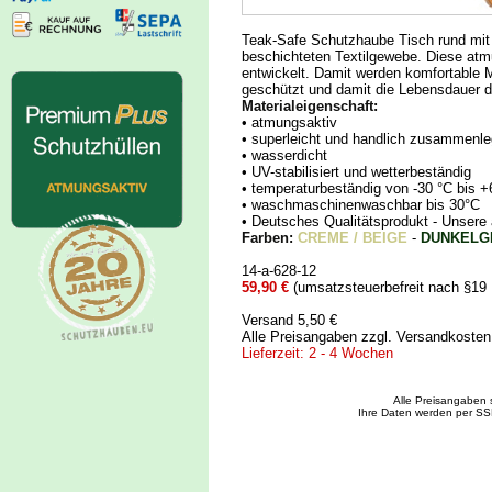
Teak-Safe Schutzhaube Tisch rund mit
beschichteten Textilgewebe. Diese at
entwickelt. Damit werden komfortable
geschützt und damit die Lebensdauer de
Materialeigenschaft:
• atmungsaktiv
• superleicht und handlich zusammenle
• wasserdicht
• UV-stabilisiert und wetterbeständig
• temperaturbeständig von -30 °C bis +
• waschmaschinenwaschbar bis 30°C
• Deutsches Qualitätsprodukt - Uns
Farben:
CREME / BEIGE
-
DUNKELG
14-a-628-12
59,90 €
(umsatzsteuerbefreit nach §19
Versand 5,50 €
Alle Preisangaben zzgl. Versandkoste
Lieferzeit: 2 - 4 Wochen
Alle Preisangaben 
Ihre Daten werden per SS