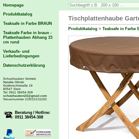
Homepage
Produktkatalog
Tischplattenhaube Gart
Teaksafe in Farbe BRAUN
Produktkatalog
>
Teaksafe in Farbe
Teaksafe Farbe in braun -
Plattenhauben Abhang 15
cm rund
Verkaufs- und
Lieferbedingungen
Datenschutzerklärung
Schutzhauben Vertrieb
Nataliia Glinski
Guttknechtstraße 19
90547 Stein
Tel: 0911 38454-308
schutzhauben24@gmail.com
Steuernummer 218/221/11162
Beratung / Hotline:
0911 38454-308