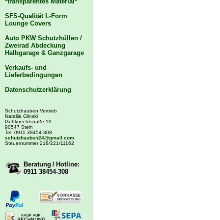
*transparentes Material*
SFS-Qualität L-Form
Lounge Covers
Auto PKW Schutzhüllen /
Zweirad Abdeckung
Halbgarage & Ganzgarage
Verkaufs- und
Lieferbedingungen
Datenschutzerklärung
Schutzhauben Vertrieb
Nataliia Glinski
Guttknechtstraße 19
90547 Stein
Tel: 0911 38454-308
schutzhauben24@gmail.com
Steuernummer 218/221/11162
Beratung / Hotline:
0911 38454-308