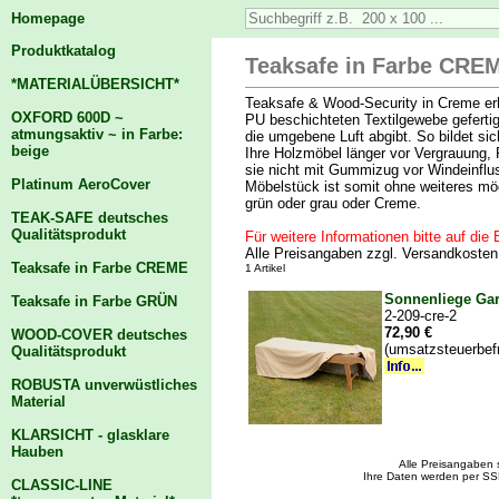
Homepage
Produktkatalog
Teaksafe in Farbe CREM
*MATERIALÜBERSICHT*
Teaksafe & Wood-Security in Creme er
OXFORD 600D ~
PU beschichteten Textilgewebe geferti
atmungsaktiv ~ in Farbe:
die umgebene Luft abgibt. So bildet si
beige
Ihre Holzmöbel länger vor Vergrauung,
sie nicht mit Gummizug vor Windeinfl
Platinum AeroCover
Möbelstück ist somit ohne weiteres mög
grün oder grau oder Creme.
TEAK-SAFE deutsches
Qualitätsprodukt
Für weitere Informationen bitte auf die B
Alle Preisangaben zzgl. Versandkoste
Teaksafe in Farbe CREME
1 Artikel
Sonnenliege Gar
Teaksafe in Farbe GRÜN
2-209-cre-2
72,90 €
WOOD-COVER deutsches
(umsatzsteuerbef
Qualitätsprodukt
ROBUSTA unverwüstliches
Material
KLARSICHT - glasklare
Hauben
Alle Preisangaben 
Ihre Daten werden per SS
CLASSIC-LINE