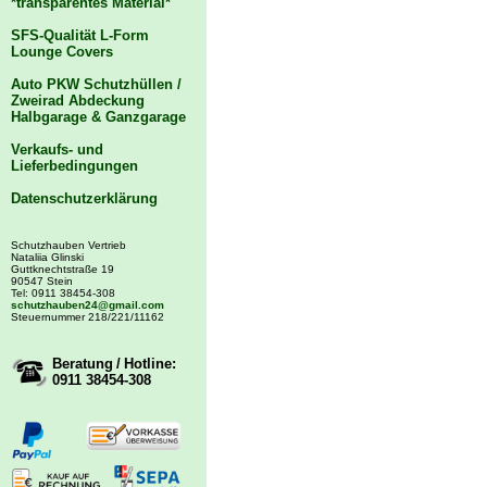
*transparentes Material*
SFS-Qualität L-Form
Lounge Covers
Auto PKW Schutzhüllen /
Zweirad Abdeckung
Halbgarage & Ganzgarage
Verkaufs- und
Lieferbedingungen
Datenschutzerklärung
Schutzhauben Vertrieb
Nataliia Glinski
Guttknechtstraße 19
90547 Stein
Tel: 0911 38454-308
schutzhauben24@gmail.com
Steuernummer 218/221/11162
Beratung / Hotline:
0911 38454-308