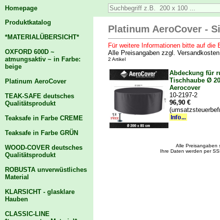
Homepage
Produktkatalog
Platinum AeroCover - S
*MATERIALÜBERSICHT*
Für weitere Informationen bitte auf die B
OXFORD 600D ~
Alle Preisangaben zzgl. Versandkoste
atmungsaktiv ~ in Farbe:
2 Artikel
beige
Abdeckung für r
Tischhaube Ø 20
Platinum AeroCover
Aerocover
10-2197-2
TEAK-SAFE deutsches
96,90 €
Qualitätsprodukt
(umsatzsteuerbef
Teaksafe in Farbe CREME
Teaksafe in Farbe GRÜN
Alle Preisangaben 
WOOD-COVER deutsches
Ihre Daten werden per SS
Qualitätsprodukt
ROBUSTA unverwüstliches
Material
KLARSICHT - glasklare
Hauben
CLASSIC-LINE