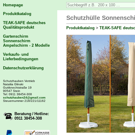
Homepage
Produktkatalog
Schutzhülle Sonnensch
TEAK-SAFE deutsches
Qualitätsprodukt
Produktkatalog
>
TEAK-SAFE deutsch
Gartenschirm
Sonnenschirm
Ampelschirm - 2 Modelle
Verkaufs- und
Lieferbedingungen
Datenschutzerklärung
Schutzhauben Vertrieb
Nataliia Glinski
Guttknechtstraße 19
90547 Stein
Tel: 0911 38454-308
schutzhauben24@gmail.com
Steuernummer 218/221/11162
Beratung / Hotline:
0911 38454-308