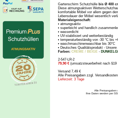
Gartenschirm Schutzhülle
bis Ø 400 c
Diese atmungsaktiven Wetterschutzhau
komfortable Möbel vor allem gegen de
Lebensdauer der Möbel wesentlich verl
Materialeigenschaft:
• atmungsaktiv
• superleicht und handlich zusammenle
• wasserdicht
• UV-stabilisiert und wetterbeständig
• temperaturbeständig von -30 °C bis +
• waschmaschinenwaschbar bis 30°C
• Deutsches Qualitätsprodukt - Uns
Farben:
CREME / BEIGE
-
DUNKELG
2-547-LR-2
79,90 €
(umsatzsteuerbefreit nach §19
Versand 7,49 €
Alle Preisangaben zzgl. Versandkoste
Lieferzeit: 3 Tage
Alle Preisangaben 
Ihre Daten werden per SS