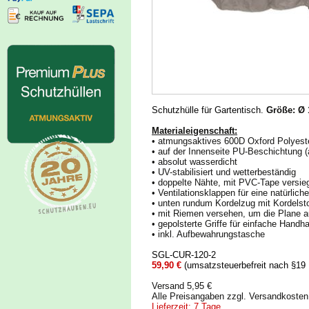
Schutzhülle für Gartentisch.
Größe: Ø 
Materialeigenschaft:
• atmungsaktives 600D Oxford Polyest
• auf der Innenseite PU-Beschichtung 
• absolut wasserdicht
• UV-stabilisiert und wetterbeständig
• doppelte Nähte, mit PVC-Tape versieg
• Ventilationsklappen für eine natürli
• unten rundum Kordelzug mit Kordelsto
• mit Riemen versehen, um die Plane a
• gepolsterte Griffe für einfache Handh
• inkl. Aufbewahrungstasche
SGL-CUR-120-2
59,90 €
(umsatzsteuerbefreit nach §19
Versand 5,95 €
Alle Preisangaben zzgl. Versandkoste
Lieferzeit: 7 Tage