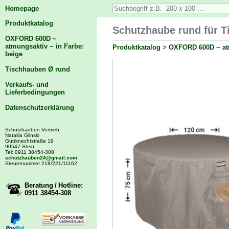
Homepage
Produktkatalog
Schutzhaube rund für T
OXFORD 600D ~
atmungsaktiv ~ in Farbe:
Produktkatalog
>
OXFORD 600D ~ atm
beige
Tischhauben Ø rund
Verkaufs- und
Lieferbedingungen
Datenschutzerklärung
Schutzhauben Vertrieb
Nataliia Glinski
Guttknechtstraße 19
90547 Stein
Tel: 0911 38454-308
schutzhauben24@gmail.com
Steuernummer 218/221/11162
Beratung / Hotline:
0911 38454-308