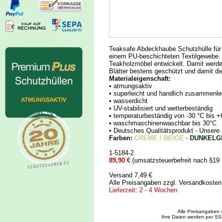
Teaksafe Abdeckhaube Schutzhülle für
einem PU-beschichteten Textilgewebe.
Teakholzmöbel entwickelt. Damit wer
Blätter bestens geschützt und damit di
Materialeigenschaft:
• atmungsaktiv
• superleicht und handlich zusammenle
• wasserdicht
• UV-stabilisiert und wetterbeständig
• temperaturbeständig von -30 °C bis +
• waschmaschinenwaschbar bis 30°C
• Deutsches Qualitätsprodukt - Uns
Farben:
CREME / BEIGE
-
DUNKELG
1-5184-2
89,90 €
(umsatzsteuerbefreit nach §19
Versand 7,49 €
Alle Preisangaben zzgl. Versandkoste
Lieferzeit: 2 - 4 Wochen
Alle Preisangaben 
Ihre Daten werden per SS