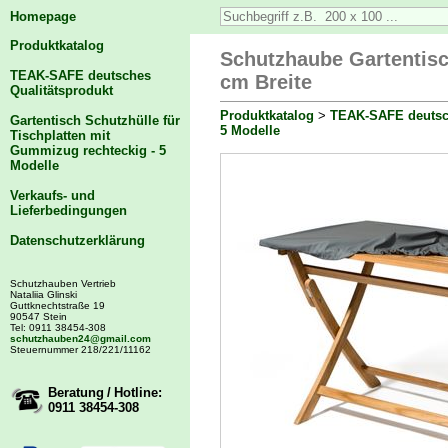
Homepage
Produktkatalog
Schutzhaube Gartentisc
TEAK-SAFE deutsches
cm Breite
Qualitätsprodukt
Produktkatalog
>
TEAK-SAFE deutsch
Gartentisch Schutzhülle für
5 Modelle
Tischplatten mit
Gummizug rechteckig - 5
Modelle
Verkaufs- und
Lieferbedingungen
Datenschutzerklärung
Schutzhauben Vertrieb
Nataliia Glinski
Guttknechtstraße 19
90547 Stein
Tel: 0911 38454-308
schutzhauben24@gmail.com
Steuernummer 218/221/11162
Beratung / Hotline:
0911 38454-308