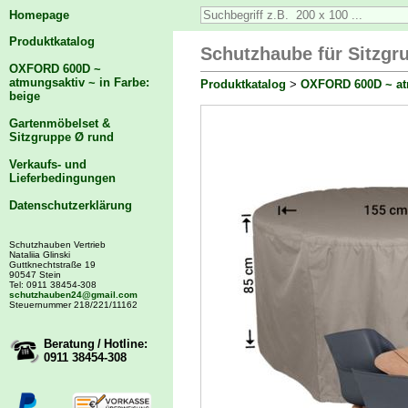
Homepage
Produktkatalog
Schutzhaube für Sitzgr
OXFORD 600D ~
atmungsaktiv ~ in Farbe:
Produktkatalog
>
OXFORD 600D ~ atm
beige
Gartenmöbelset &
Sitzgruppe Ø rund
Verkaufs- und
Lieferbedingungen
Datenschutzerklärung
Schutzhauben Vertrieb
Nataliia Glinski
Guttknechtstraße 19
90547 Stein
Tel: 0911 38454-308
schutzhauben24@gmail.com
Steuernummer 218/221/11162
Beratung / Hotline:
0911 38454-308