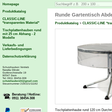
Homepage
Produktkatalog
Runde Gartentisch Abd
CLASSIC-LINE
*transparentes Material*
Produktkatalog
>
CLASSIC-LINE *tran
Tischplattenhauben rund
mit 25 cm Abhang - 2
Modelle
Verkaufs- und
Lieferbedingungen
Datenschutzerklärung
Schutzhauben Vertrieb
Nataliia Glinski
Guttknechtstraße 19
90547 Stein
Tel: 0911 38454-308
schutzhauben24@gmail.com
Steuernummer 218/221/11162
Beratung / Hotline:
0911 38454-308
Tischplattenhaube rund 120 cm Durchmess