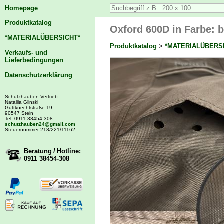
Homepage
Produktkatalog
Oxford 600D in Farbe: 
*MATERIALÜBERSICHT*
Produktkatalog
>
*MATERIALÜBERS
Verkaufs- und
Lieferbedingungen
Datenschutzerklärung
Schutzhauben Vertrieb
Nataliia Glinski
Guttknechtstraße 19
90547 Stein
Tel: 0911 38454-308
schutzhauben24@gmail.com
Steuernummer 218/221/11162
Beratung / Hotline:
0911 38454-308