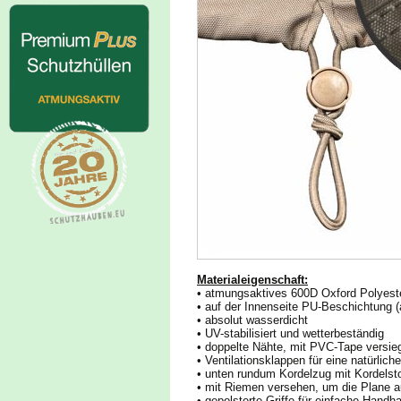
Materialeigenschaft:
• atmungsaktives 600D Oxford Polyest
• auf der Innenseite PU-Beschichtung 
• absolut wasserdicht
• UV-stabilisiert und wetterbeständig
• doppelte Nähte, mit PVC-Tape versieg
• Ventilationsklappen für eine natürli
• unten rundum Kordelzug mit Kordelsto
• mit Riemen versehen, um die Plane a
• gepolsterte Griffe für einfache Handh