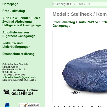
Homepage
Produktkatalog
Modell: Steilheck / Kom
Auto PKW Schutzhüllen /
Zweirad Abdeckung
Produktkatalog
>
Auto PKW Schutzhü
Halbgarage & Ganzgarage
Ganzgarage
Auto-Pelerine von
Eigbrecht Ganzgarage
Verkaufs- und
Lieferbedingungen
Datenschutzerklärung
Schutzhauben Vertrieb
Nataliia Glinski
Guttknechtstraße 19
90547 Stein
Tel: 0911 38454-308
schutzhauben24@gmail.com
Steuernummer 218/221/11162
Beratung / Hotline:
0911 38454-308