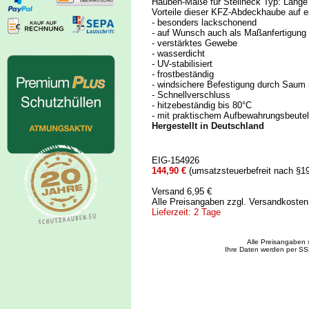
Hauben-Maße für Steilheck Typ: Länge b
Vorteile dieser KFZ-Abdeckhaube auf ei
- besonders lackschonend
- auf Wunsch auch als Maßanfertigung
- verstärktes Gewebe
- wasserdicht
- UV-stabilisiert
- frostbeständig
- windsichere Befestigung durch Saum
- Schnellverschluss
- hitzebeständig bis 80°C
- mit praktischem Aufbewahrungsbeutel
Hergestellt in Deutschland
EIG-154926
144,90 €
(umsatzsteuerbefreit nach §1
Versand 6,95 €
Alle Preisangaben zzgl. Versandkoste
Lieferzeit: 2 Tage
Alle Preisangaben 
Ihre Daten werden per SS