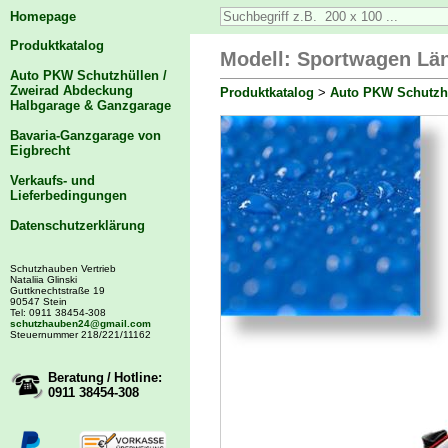
Homepage
Produktkatalog
Modell: Sportwagen Län
Auto PKW Schutzhüllen /
Zweirad Abdeckung
Produktkatalog
>
Auto PKW Schutzhü
Halbgarage & Ganzgarage
Bavaria-Ganzgarage von
Eigbrecht
Verkaufs- und
Lieferbedingungen
Datenschutzerklärung
Schutzhauben Vertrieb
Nataliia Glinski
Guttknechtstraße 19
90547 Stein
Tel: 0911 38454-308
schutzhauben24@gmail.com
Steuernummer 218/221/11162
Beratung / Hotline:
0911 38454-308