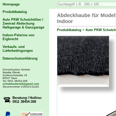
Homepage
Produktkatalog
Abdeckhaube für Modell
Auto PKW Schutzhüllen /
Indoor
Zweirad Abdeckung
Halbgarage & Ganzgarage
Produktkatalog
>
Auto PKW Schutzhü
Indoor-Pelerine von
Eigbrecht
Verkaufs- und
Lieferbedingungen
Datenschutzerklärung
Schutzhauben Vertrieb
Nataliia Glinski
Guttknechtstraße 19
90547 Stein
Tel: 0911 38454-308
schutzhauben24@gmail.com
Steuernummer 218/221/11162
Beratung / Hotline:
0911 38454-308