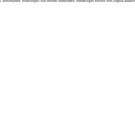
L verschlüsselt. Änderungen und Irrtümer vorbehalten. Abbildungen können vom Original abweic