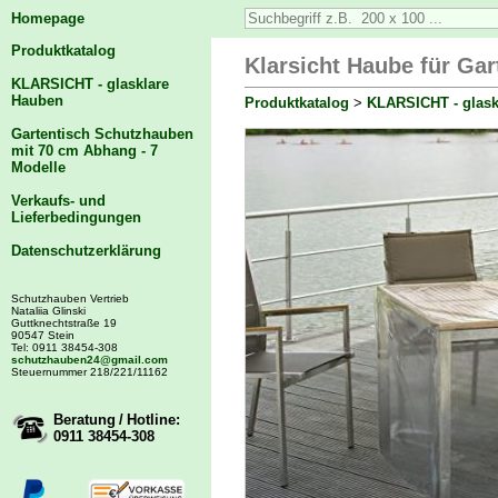
Homepage
Produktkatalog
Klarsicht Haube für Gar
KLARSICHT - glasklare
Hauben
Produktkatalog
>
KLARSICHT - glask
Gartentisch Schutzhauben
mit 70 cm Abhang - 7
Modelle
Verkaufs- und
Lieferbedingungen
Datenschutzerklärung
Schutzhauben Vertrieb
Nataliia Glinski
Guttknechtstraße 19
90547 Stein
Tel: 0911 38454-308
schutzhauben24@gmail.com
Steuernummer 218/221/11162
Beratung / Hotline:
0911 38454-308