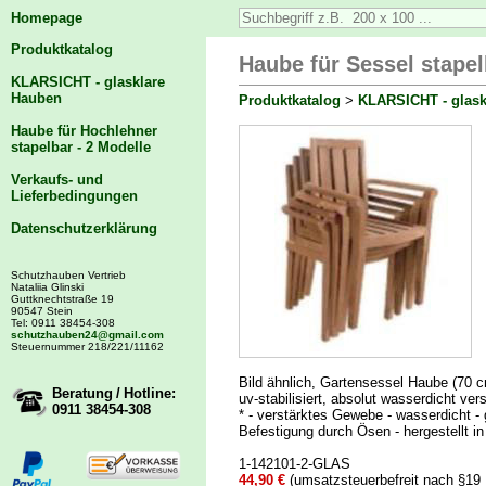
Homepage
Produktkatalog
Haube für Sessel stapel
KLARSICHT - glasklare
Hauben
Produktkatalog
>
KLARSICHT - glask
Haube für Hochlehner
stapelbar - 2 Modelle
Verkaufs- und
Lieferbedingungen
Datenschutzerklärung
Schutzhauben Vertrieb
Nataliia Glinski
Guttknechtstraße 19
90547 Stein
Tel: 0911 38454-308
schutzhauben24@gmail.com
Steuernummer 218/221/11162
Bild ähnlich, Gartensessel Haube (70 
Beratung / Hotline:
uv-stabilisiert, absolut wasserdicht v
0911 38454-308
* - verstärktes Gewebe - wasserdicht - 
Befestigung durch Ösen - hergestellt i
1-142101-2-GLAS
44,90 €
(umsatzsteuerbefreit nach §19