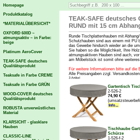
Homepage
Produktkatalog
TEAK-SAFE deutsches Qu
*MATERIALÜBERSICHT*
RUND mit 15 cm Abhang
OXFORD 600D ~
Runde Tischplattenhauben mit Abhang/
atmungsaktiv ~ in Farbe:
Schutzhauben sind aus einem mit PU be
beige
das Gewebe hindurch wieder an die umge
Sie haben so die Möglichkeit, Ihre Hol
Platinum AeroCover
atmungsaktiven Hauben sind auch, vor
am Möbelstück ist somit ohne weiteres
TEAK-SAFE deutsches
Qualitätsprodukt
Für weitere Informationen bitte auf die B
Alle Preisangaben zzgl. Versandkoste
Teaksafe in Farbe CREME
3 Artikel
Teaksafe in Farbe GRÜN
Gartentisch Tis
2-526-2
WOOD-COVER deutsches
74,90 €
Qualitätsprodukt
(umsatzsteuerbef
ROBUSTA unverwüstliches
Material
KLARSICHT - glasklare
Hauben
Tischhaube Gart
Schürze
CLASSIC-LINE
1-526-f-2