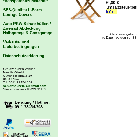
*transparentes Material*
94,90 €
(umsatzsteuerbef
SFS-Qualität L-Form
Lounge Covers
Auto PKW Schutzhüllen /
Zweirad Abdeckung
Halbgarage & Ganzgarage
Alle Preisangaben 
Ihre Daten werden per SS
Verkaufs- und
Lieferbedingungen
Datenschutzerklärung
Schutzhauben Vertrieb
Nataliia Glinski
Guttknechtstraße 19
90547 Stein
Tel: 0911 38454-308
schutzhauben24@gmail.com
Steuernummer 218/221/11162
Beratung / Hotline:
0911 38454-308