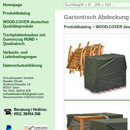
Homepage
Produktkatalog
Gartentisch Abdeckung
WOOD-COVER deutsches
Qualitätsprodukt
Produktkatalog
>
WOOD-COVER deuts
Tischplattenhauben mit
Gummizug RUND +
Quadratisch
Verkaufs- und
Lieferbedingungen
Datenschutzerklärung
Schutzhauben Vertrieb
Nataliia Glinski
Guttknechtstraße 19
90547 Stein
Tel: 0911 38454-308
schutzhauben24@gmail.com
Steuernummer 218/221/11162
Beratung / Hotline:
0911 38454-308