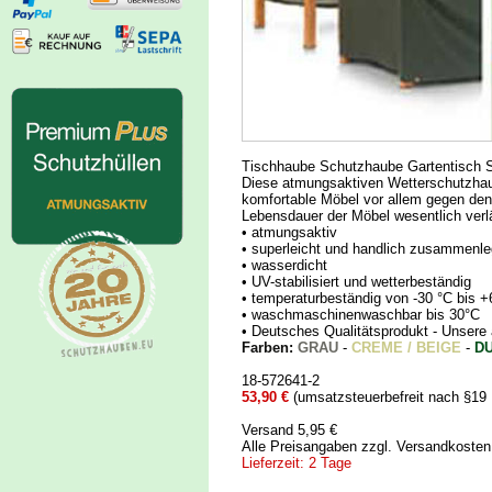
Tischhaube Schutzhaube Gartentisch 
Diese atmungsaktiven Wetterschutzhau
komfortable Möbel vor allem gegen de
Lebensdauer der Möbel wesentlich verlä
• atmungsaktiv
• superleicht und handlich zusammenle
• wasserdicht
• UV-stabilisiert und wetterbeständig
• temperaturbeständig von -30 °C bis +
• waschmaschinenwaschbar bis 30°C
• Deutsches Qualitätsprodukt - Uns
Farben:
GRAU
-
CREME / BEIGE
-
D
18-572641-2
53,90 €
(umsatzsteuerbefreit nach §19
Versand 5,95 €
Alle Preisangaben zzgl. Versandkoste
Lieferzeit: 2 Tage