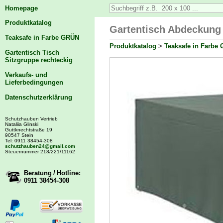
Homepage
Produktkatalog
Gartentisch Abdeckung
Teaksafe in Farbe GRÜN
Produktkatalog
>
Teaksafe in Farbe
Gartentisch Tisch
Sitzgruppe rechteckig
Verkaufs- und
Lieferbedingungen
Datenschutzerklärung
Schutzhauben Vertrieb
Nataliia Glinski
Guttknechtstraße 19
90547 Stein
Tel: 0911 38454-308
schutzhauben24@gmail.com
Steuernummer 218/221/11162
Beratung / Hotline:
0911 38454-308