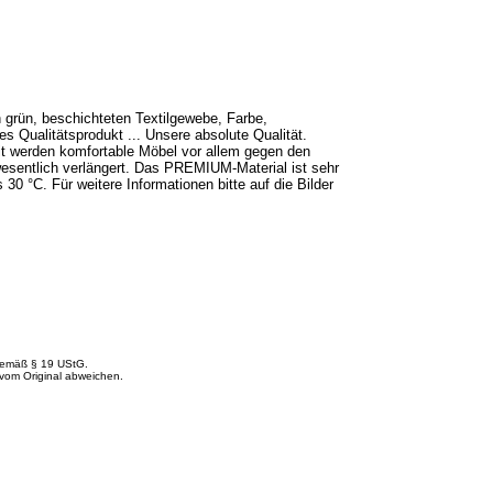
rün, beschichteten Textilgewebe, Farbe,
s Qualitätsprodukt ... Unsere absolute Qualität.
it werden komfortable Möbel vor allem gegen den
sentlich verlängert. Das PREMIUM-Material ist sehr
0 °C. Für weitere Informationen bitte auf die Bilder
 gemäß § 19 UStG.
vom Original abweichen.