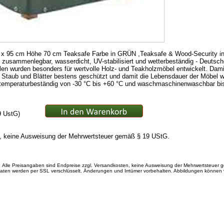
 95 cm Höhe 70 cm Teaksafe Farbe in GRÜN ,Teaksafe & Wood-Security in g
 zusammenlegbar, wasserdicht, UV-stabilisiert und wetterbeständig - Deutsche
en wurden besonders für wertvolle Holz- und Teakholzmöbel entwickelt. Dam
aub und Blätter bestens geschützt und damit die Lebensdauer der Möbel we
t, temperaturbeständig von -30 °C bis +60 °C und waschmaschinenwaschbar bis 3
9 UstG)
n, keine Ausweisung der Mehrwertsteuer gemäß § 19 UStG.
Alle Preisangaben sind Endpreise zzgl. Versandkosten, keine Ausweisung der Mehrwertsteuer
Daten werden per SSL verschlüsselt. Änderungen und Irrtümer vorbehalten. Abbildungen können 