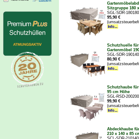
Gartenmöbelabd
Sitzgruppe 180 
SGL-SDR-180180
95,90 €
(umsatzsteuerbef
Schutzhuelle fü
Gartenmöbel 190
SGL-SDR-190140
80,90 €
(umsatzsteuerbef
Schutzhaube für
95 cm Höhe
SGL-RSD-20020
99,90 €
(umsatzsteuerbef
Abdeckhaube fü
210 x 140 x 85 
SCL-SDR-210140