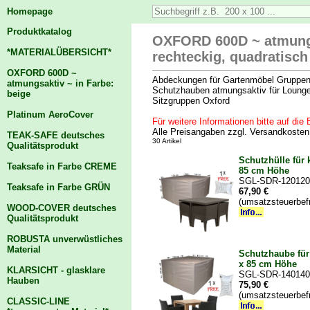
Homepage
Produktkatalog
OXFORD 600D ~ atmungsa
*MATERIALÜBERSICHT*
rechteckig, quadratisc
OXFORD 600D ~
Abdeckungen für Gartenmöbel Gruppen
atmungsaktiv ~ in Farbe:
Schutzhauben atmungsaktiv für Lounge
beige
Sitzgruppen Oxford
Platinum AeroCover
Für weitere Informationen bitte auf die B
Alle Preisangaben zzgl. Versandkoste
TEAK-SAFE deutsches
30 Artikel
Qualitätsprodukt
Schutzhülle für 
Teaksafe in Farbe CREME
85 cm Höhe
SGL-SDR-120120
Teaksafe in Farbe GRÜN
67,90 €
(umsatzsteuerbef
WOOD-COVER deutsches
Qualitätsprodukt
ROBUSTA unverwüstliches
Material
Schutzhaube für
x 85 cm Höhe
KLARSICHT - glasklare
SGL-SDR-140140
Hauben
75,90 €
(umsatzsteuerbef
CLASSIC-LINE