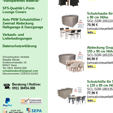
*transparentes Material*
SFS-Qualität L-Form
Lounge Covers
Schutzhaube für 
x 80 cm Höhe
Auto PKW Schutzhüllen /
SGL-SDR-165110
Zweirad Abdeckung
70,90 €
Halbgarage & Ganzgarage
(umsatzsteuerbef
Verkaufs- und
Lieferbedingungen
Datenschutzerklärung
Abdeckung Grup
155 x 90 cm Höh
SCL-SDR-165155
Schutzhauben Vertrieb
84,90 €
Nataliia Glinski
(umsatzsteuerbef
Guttknechtstraße 19
90547 Stein
Tel: 0911 38454-308
schutzhauben24@gmail.com
Steuernummer 218/221/11162
Schutzhülle für
Beratung / Hotline:
x 135 x 85 cm H
0911 38454-308
SCL-SDR-180135
77,90 €
(umsatzsteuerbef