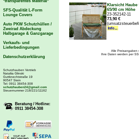
*transparentes Material*
Klarsicht Haube 
65/90 cm Höhe
SFS-Qualität L-Form
23-352142-11
Lounge Covers
73,90 €
(umsatzsteuerbef
Auto PKW Schutzhüllen /
Zweirad Abdeckung
Halbgarage & Ganzgarage
Verkaufs- und
Lieferbedingungen
Alle Preisangaben 
Ihre Daten werden per SS
Datenschutzerklärung
Schutzhauben Vertrieb
Nataliia Glinski
Guttknechtstraße 19
90547 Stein
Tel: 0911 38454-308
schutzhauben24@gmail.com
Steuernummer 218/221/11162
Beratung / Hotline:
0911 38454-308