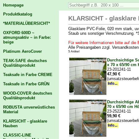
Homepage
Produktkatalog
KLARSICHT - glasklare 
*MATERIALÜBERSICHT*
Glasklare PVC-Folie, 020 mm stark, uv-
OXFORD 600D ~
Staub uns sonstiger Verschmutzung. *S
atmungsaktiv ~ in Farbe:
beige
Für weitere Informationen bitte auf die B
Alle Preisangaben zzgl. Versandkoste
Platinum AeroCover
5 Artikel
Durchsichtige S
TEAK-SAFE deutsches
x 70 x 65/90 cm
Qualitätsprodukt
23-201241-11
47,90 €
Teaksafe in Farbe CREME
(umsatzsteuerbef
Teaksafe in Farbe GRÜN
WOOD-COVER deutsches
Qualitätsprodukt
Durchsichtige A
70 x 65/90 cm H
ROBUSTA unverwüstliches
23-252241-11
Material
59,90 €
(umsatzsteuerbef
KLARSICHT - glasklare
Hauben
CLASSIC-LINE