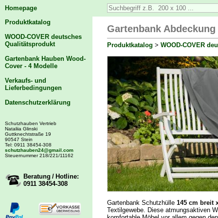
Homepage
Produktkatalog
Gartenbank Abdeckung S
WOOD-COVER deutsches
Qualitätsprodukt
Produktkatalog
>
WOOD-COVER deuts
Gartenbank Hauben Wood-
Cover - 4 Modelle
Verkaufs- und
Lieferbedingungen
Datenschutzerklärung
Schutzhauben Vertrieb
Nataliia Glinski
Guttknechtstraße 19
90547 Stein
Tel: 0911 38454-308
schutzhauben24@gmail.com
Steuernummer 218/221/11162
Beratung / Hotline:
0911 38454-308
Gartenbank Schutzhülle
145 cm breit 
Textilgewebe. Diese atmungsaktiven We
komfortable Möbel vor allem gegen de