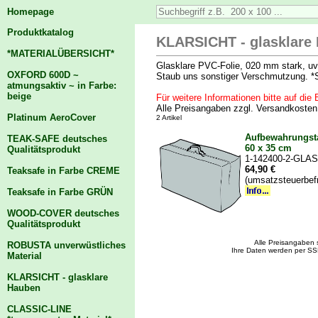
Homepage
Produktkatalog
KLARSICHT - glasklare 
*MATERIALÜBERSICHT*
Glasklare PVC-Folie, 020 mm stark, uv-
OXFORD 600D ~
Staub uns sonstiger Verschmutzung. *S
atmungsaktiv ~ in Farbe:
beige
Für weitere Informationen bitte auf die B
Alle Preisangaben zzgl. Versandkoste
Platinum AeroCover
2 Artikel
Aufbewahrungsta
TEAK-SAFE deutsches
60 x 35 cm
Qualitätsprodukt
1-142400-2-GLAS
64,90 €
Teaksafe in Farbe CREME
(umsatzsteuerbef
Teaksafe in Farbe GRÜN
WOOD-COVER deutsches
Qualitätsprodukt
Alle Preisangaben 
ROBUSTA unverwüstliches
Ihre Daten werden per SS
Material
KLARSICHT - glasklare
Hauben
CLASSIC-LINE