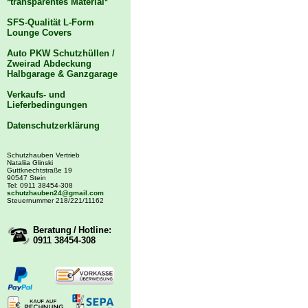
*transparentes Material*
SFS-Qualität L-Form
Lounge Covers
Auto PKW Schutzhüllen /
Zweirad Abdeckung
Halbgarage & Ganzgarage
Verkaufs- und
Lieferbedingungen
Datenschutzerklärung
Schutzhauben Vertrieb
Nataliia Glinski
Guttknechtstraße 19
90547 Stein
Tel: 0911 38454-308
schutzhauben24@gmail.com
Steuernummer 218/221/11162
Beratung / Hotline:
0911 38454-308