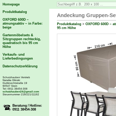
Homepage
Produktkatalog
Andeckung Gruppen-Set
OXFORD 600D ~
atmungsaktiv ~ in Farbe:
Produktkatalog
>
OXFORD 600D ~ atm
beige
95 cm Höhe
Gartenmöbelsets &
Sitzgruppen rechteckig,
quadratisch bis 95 cm
Höhe
Verkaufs- und
Lieferbedingungen
Datenschutzerklärung
Schutzhauben Vertrieb
Nataliia Glinski
Guttknechtstraße 19
90547 Stein
Tel: 0911 38454-308
schutzhauben24@gmail.com
Steuernummer 218/221/11162
Beratung / Hotline:
0911 38454-308