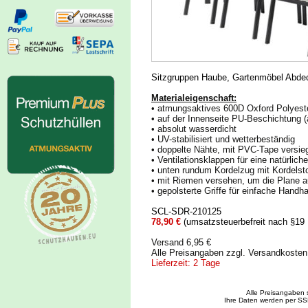
Sitzgruppen Haube, Gartenmöbel Abde
Materialeigenschaft:
• atmungsaktives 600D Oxford Polyest
• auf der Innenseite PU-Beschichtung 
• absolut wasserdicht
• UV-stabilisiert und wetterbeständig
• doppelte Nähte, mit PVC-Tape versieg
• Ventilationsklappen für eine natürli
• unten rundum Kordelzug mit Kordelsto
• mit Riemen versehen, um die Plane a
• gepolsterte Griffe für einfache Handh
SCL-SDR-210125
78,90 €
(umsatzsteuerbefreit nach §19
Versand 6,95 €
Alle Preisangaben zzgl. Versandkoste
Lieferzeit: 2 Tage
Alle Preisangaben 
Ihre Daten werden per SS