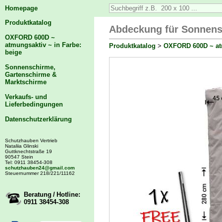
Homepage
Produktkatalog
Abdeckung für Sonnensc
OXFORD 600D ~
atmungsaktiv ~ in Farbe:
Produktkatalog
>
OXFORD 600D ~ atm
beige
Sonnenschirme,
Gartenschirme &
Marktschirme
Verkaufs- und
Lieferbedingungen
Datenschutzerklärung
Schutzhauben Vertrieb
Nataliia Glinski
Guttknechtstraße 19
90547 Stein
Tel: 0911 38454-308
schutzhauben24@gmail.com
Steuernummer 218/221/11162
Beratung / Hotline:
0911 38454-308