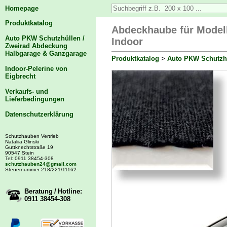
Homepage
Produktkatalog
Abdeckhaube für Modell
Auto PKW Schutzhüllen /
Indoor
Zweirad Abdeckung
Halbgarage & Ganzgarage
Produktkatalog
>
Auto PKW Schutzhü
Indoor-Pelerine von
Eigbrecht
Verkaufs- und
Lieferbedingungen
Datenschutzerklärung
Schutzhauben Vertrieb
Nataliia Glinski
Guttknechtstraße 19
90547 Stein
Tel: 0911 38454-308
schutzhauben24@gmail.com
Steuernummer 218/221/11162
Beratung / Hotline:
0911 38454-308