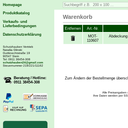
Homepage
Produktkatalog
Warenkorb
Verkaufs- und
Lieferbedingungen
Entfernen
Art.-Nr.
Datenschutzerklärung
MOT-
Abdeckung 
110607
Schutzhauben Vertrieb
Nataliia Glinski
Guttknechtstraße 19
90547 Stein
Tel: 0911 38454-308
schutzhauben24@gmail.com
Steuernummer 218/221/11162
Beratung / Hotline:
Zum Ändern der Bestellmenge übersch
0911 38454-308
Alle Preisangaben 
Ihre Daten werden per SS